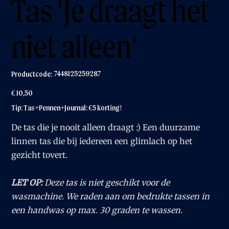
Tas 'Je draagt het
niet alleen'
Productcode
7448125259287
Productcode:
7448125259287
Prijs
€ 10,50
Tip: Tas+Pennen+Journal: €5 korting!
De tas die je nooit alleen draagt :) Een duurzame
linnen tas die bij iedereen een glimlach op het
gezicht tovert.
LET OP:
Deze tas is niet geschikt voor de
wasmachine. We raden aan om bedrukte tassen in
een handwas op max. 30 graden te wassen.