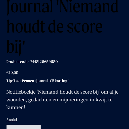
Journal 'Niemand
houdt de score
bij'
Productcode
7448126659680
Productcode:
7448126659680
Prijs
€ 10,50
Tip: Tas+Pennen+Journal: €5 korting!
Notitieboekje 'Niemand houdt de score bij' om al je
woorden, gedachten en mijmeringen in kwijt te
kunnen!
Aantal