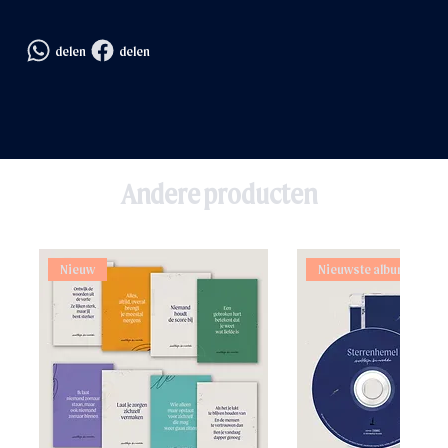
delen
delen
Andere producten
Nieuw
Nieuwste album!