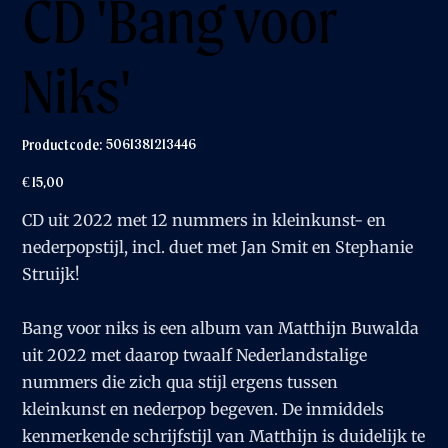
CD 'Bang voor
Niks'
Productcode
5061381213446
Productcode:
5061381213446
Prijs
€ 15,00
CD uit 2022 met 12 nummers in kleinkunst- en
nederpopstijl, incl. duet met Jan Smit en Stephanie
Struijk!
Bang voor niks is een album van Matthijn Buwalda
uit 2022 met daarop twaalf Nederlandstalige
nummers die zich qua stijl ergens tussen
kleinkunst en nederpop begeven. De inmiddels
kenmerkende schrijfstijl van Matthijn is duidelijk te