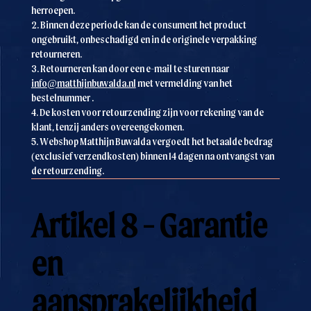
herroepen.
2. Binnen deze periode kan de consument het product
ongebruikt, onbeschadigd en in de originele verpakking
retourneren.
3. Retourneren kan door een e-mail te sturen naar
info@matthijnbuwalda.nl
met vermelding van het
bestelnummer .
4. De kosten voor retourzending zijn voor rekening van de
klant, tenzij anders overeengekomen.
5. Webshop Matthijn Buwalda vergoedt het betaalde bedrag
(exclusief verzendkosten) binnen 14 dagen na ontvangst van
de retourzending.
Artikel 8 - Garantie
en
aansprakelijkheid