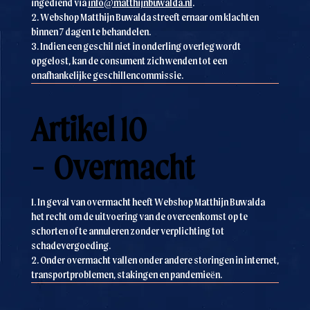
ingediend via
info@matthijnbuwalda.nl
.
2. Webshop Matthijn Buwalda streeft ernaar om klachten
binnen 7 dagen te behandelen.
3. Indien een geschil niet in onderling overleg wordt
opgelost, kan de consument zich wenden tot een
onafhankelijke geschillencommissie.
Artikel 10
- Overmacht
1. In geval van overmacht heeft Webshop Matthijn Buwalda
het recht om de uitvoering van de overeenkomst op te
schorten of te annuleren zonder verplichting tot
schadevergoeding.
2. Onder overmacht vallen onder andere storingen in internet,
transportproblemen, stakingen en pandemieën.