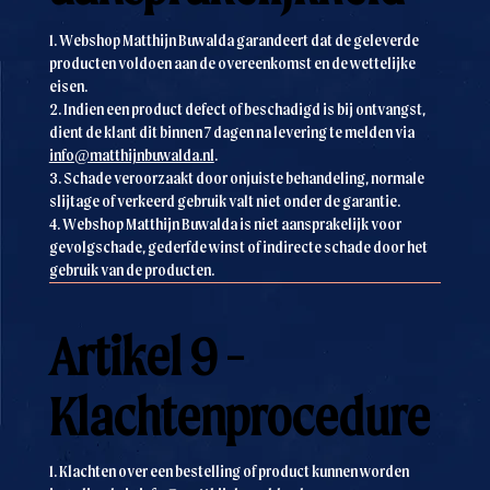
1. Webshop Matthijn Buwalda garandeert dat de geleverde
producten voldoen aan de overeenkomst en de wettelijke
eisen.
2. Indien een product defect of beschadigd is bij ontvangst,
dient de klant dit binnen 7 dagen na levering te melden via
info@matthijnbuwalda.nl
.
3. Schade veroorzaakt door onjuiste behandeling, normale
slijtage of verkeerd gebruik valt niet onder de garantie.
4. Webshop Matthijn Buwalda is niet aansprakelijk voor
gevolgschade, gederfde winst of indirecte schade door het
gebruik van de producten.
Artikel 9 -
Klachtenprocedure
1. Klachten over een bestelling of product kunnen worden