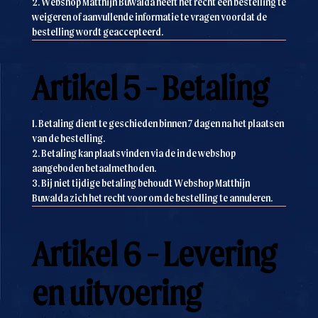
2. Webshop Matthijn Buwalda heeft het recht een bestelling te
weigeren of aanvullende informatie te vragen voordat de
bestelling wordt geaccepteerd.
Artikel 5 - Betaling
1. Betaling dient te geschieden binnen 7 dagen na het plaatsen
van de bestelling.
2. Betaling kan plaatsvinden via de in de webshop
aangeboden betaalmethoden.
3. Bij niet tijdige betaling behoudt Webshop Matthijn
Buwalda zich het recht voor om de bestelling te annuleren.
Artikel 6 - Levering
en uitvoering