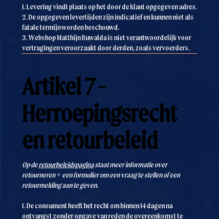
1. Levering vindt plaats op het door de klant opgegeven adres.
2. De opgegeven levertijden zijn indicatief en kunnen niet als
fatale termijn worden beschouwd.
3. Webshop Matthijn Buwalda is niet verantwoordelijk voor
vertragingen veroorzaakt door derden, zoals vervoerders.
Artikel 7 -
Herroepingsrecht
en retourbeleid
Op de
retourbeleidspagina
staat meer informatie over
retourneren + een formulier om een vraag te stellen of een
retourmelding aan te geven.
1. De consument heeft het recht om binnen 14 dagen na
ontvangst zonder opgave van reden de overeenkomst te