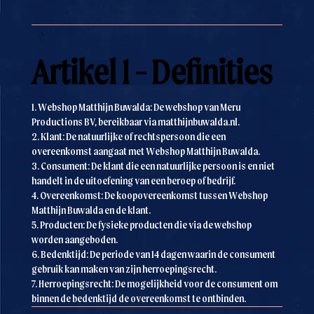
Artikel 1 - Definities
1. Webshop Matthijn Buwalda: De webshop van Meru
Productions BV, bereikbaar via matthijnbuwalda.nl.
2. Klant: De natuurlijke of rechtspersoon die een
overeenkomst aangaat met Webshop Matthijn Buwalda.
3. Consument: De klant die een natuurlijke persoon is en niet
handelt in de uitoefening van een beroep of bedrijf.
4. Overeenkomst: De koopovereenkomst tussen Webshop
Matthijn Buwalda en de klant.
5. Producten: De fysieke producten die via de webshop
worden aangeboden.
6. Bedenktijd: De periode van 14 dagen waarin de consument
gebruik kan maken van zijn herroepingsrecht.
7. Herroepingsrecht: De mogelijkheid voor de consument om
binnen de bedenktijd de overeenkomst te ontbinden.