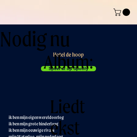
Nodig nu
Album:
Hotel de hoop
Speel af op Spotify
Liedt
ik ben mijn eigen wereldoorlog
ekst
ik ben mijn grote hinderlaag
ik ben mijn eeuwige rivaal
mijn Waterloo, mijn nederlaag