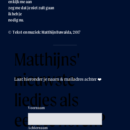
en kijk me aan
zeg me dat je niet zult gaan
ik heb je
nodig nu.
© Tekst en muziek: Matthijn Buwalda, 2017
Matthijns'
nieuwste
Laat hieronder je naam & mailadres achter ❤️
liedjes als
Voornaam
eerste horen?
Achternaam