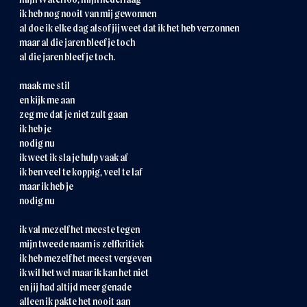
ik heb nog nooit van mij gewonnen
al doe ik elke dag alsof jij weet dat ik het heb verzonnen
maar al die jaren bleef je toch
al die jaren bleef je toch.
maak me stil
en kijk me aan
zeg me dat je niet zult gaan
ik heb je
nodig nu
ik weet ik sla je hulp vaak af
ik ben veel te koppig, veel te laf
maar ik heb je
nodig nu
ik val mezelf het meeste tegen
mijn tweede naam is zelfkritiek
ik heb mezelf het meest vergeven
ik wil het wel maar ik kan het niet
en jij had altijd meer genade
alleen ik pakte het nooit aan