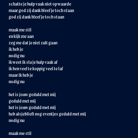
schatte je hulp vaak niet op waarde
maar god zij dank bleef je toch staan
god zij dank bleef je toch staan
maak me stil
en kijk me aan
zeg me dat je niet zult gaan
ik heb je
nodig nu
ik weet ik sla je hulp vaak af
ik ben veel te koppig veel te laf
maar ik heb je
nodig nu
het is jouw geduld met mij
geduld met mij
het is jouw geduld met mij
heb alsjeblieft nog eventjes geduld met mij
nodig nu
maak me stil