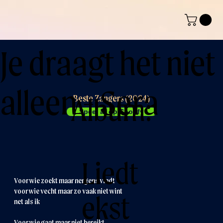
Je draagt het niet
alleen - Sera
Album:
Beste Zangers (2024)
Speel af op Spotify
Liedt
Voor wie zoekt maar nergens vindt
voor wie vecht maar zo vaak niet wint
ekst
net als ik
Voor wie gaat maar niet bereikt