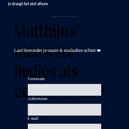
je draagt het niet alleen.
Matthijns'
nieuwste
Laat hieronder je naam & mailadres achter ❤️
liedjes als
Voornaam
eerste horen?
Achternaam
E-mail