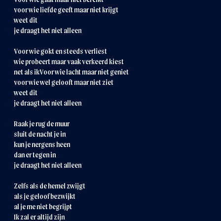
voor wie liefde geeft maar niet krijgt
weet dit
je draagt het niet alleen
Voor wie gokt en steeds verliest
wie probeert maar vaak verkeerd kiest
net als ikVoor wie lacht maar niet geniet
voor wie wel gelooft maar niet ziet
weet dit
je draagt het niet alleen
Raak je rug de muur
sluit de nacht je in
kun je nergens heen
dan er tegen in
je draagt het niet alleen
Zelfs als de hemel zwijgt
als je geloof bezwijkt
al je me niet begrijpt
Ik zal er altijd zijn