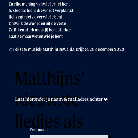
En elke mening van wie je niet kent
Is slechts lucht die wordt verplaatst
Het zegt niets over wie je bent
Ontwijk de woorden uit de verte
Ze lijken sterk maar jij bent sterker
Laat ze maar weten wie je bent
© Tekst & muziek: Matthijn Buwalda. Drijber, 20 december 2023
Matthijns'
nieuwste
Laat hieronder je naam & mailadres achter ❤️
liedjes als
Voornaam