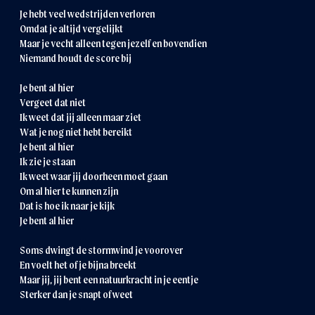
Je hebt veel wedstrijden verloren
Omdat je altijd vergelijkt
Maar je vecht alleen tegen jezelf en bovendien
Niemand houdt de score bij
Je bent al hier
Vergeet dat niet
Ik weet dat jij alleen maar ziet
Wat je nog niet hebt bereikt
Je bent al hier
Ik zie je staan
Ik weet waar jij doorheen moet gaan
Om al hier te kunnen zijn
Dat is hoe ik naar je kijk
Je bent al hier
Soms dwingt de stormwind je voorover
En voelt het of je bijna breekt
Maar jij, jij bent een natuurkracht in je eentje
Sterker dan je snapt of weet