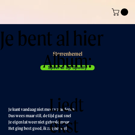
Je bent al hier
Album:
Sterrenhemel
Speel af op Spotify
Liedt
Je kunt vandaag niet meer veranderen
Dus wees maar stil, de tijd gaat snel
ekst
Je eigen lat weer niet gehaald maar
Het ging best goed, ik zag het wel