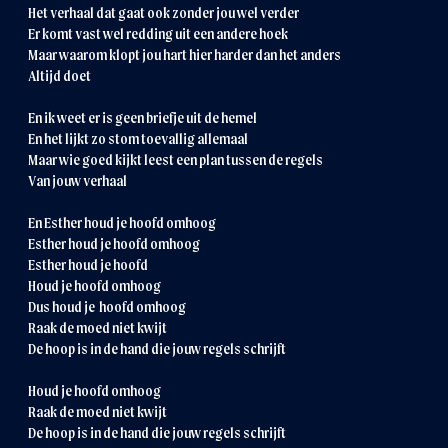
Het verhaal dat gaat ook zonder jou wel verder
Er komt vast wel redding uit een andere hoek
Maar waarom klopt jou hart hier harder dan het anders
Altijd doet
En ik weet er is geen briefje uit de hemel
En het lijkt zo stom toevallig allemaal
Maar wie goed kijkt leest een plan tussen de regels
Van jouw verhaal
En Esther houd je hoofd omhoog
Esther houd je hoofd omhoog
Esther houd je hoofd
Houd je hoofd omhoog
Dus houd je hoofd omhoog
Raak de moed niet kwijt
De hoop is in de hand die jouw regels schrijft
Houd je hoofd omhoog
Raak de moed niet kwijt
De hoop is in de hand die jouw regels schrijft