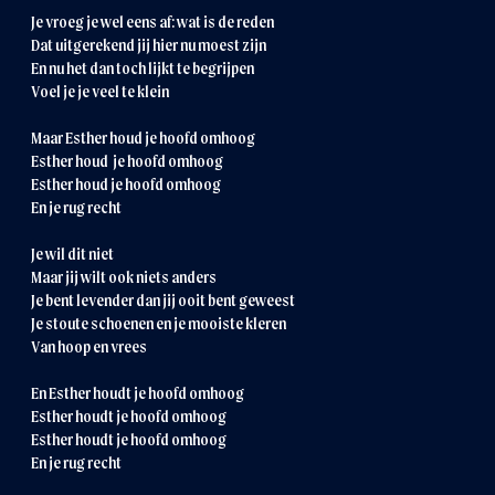
Je vroeg je wel eens af: wat is de reden
Dat uitgerekend jij hier nu moest zijn
En nu het dan toch lijkt te begrijpen
Voel je je veel te klein
Maar Esther houd je hoofd omhoog
Esther houd je hoofd omhoog
Esther houd je hoofd omhoog
En je rug recht
Je wil dit niet
Maar jij wilt ook niets anders
Je bent levender dan jij ooit bent geweest
Je stoute schoenen en je mooiste kleren
Van hoop en vrees
En Esther houdt je hoofd omhoog
Esther houdt je hoofd omhoog
Esther houdt je hoofd omhoog
En je rug recht