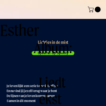
Esther
Album:
Lichtjes in de mist
Speel af op Spotify
Liedt
Je leven lijkt een serie toevalstreffers
En nu vind jij jezelf terug waar je bent
ekst
De lijnen van je leven komen samen
Samen in dit moment