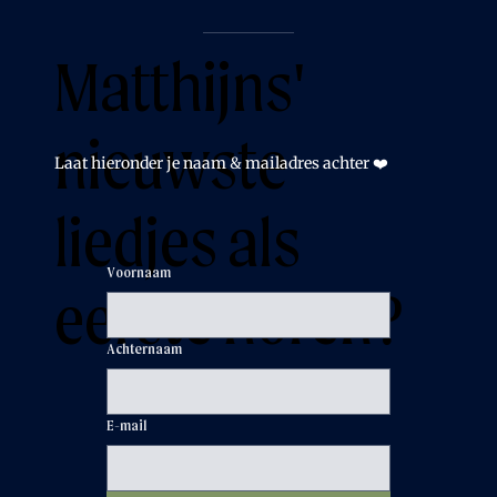
Matthijns'
nieuwste
Laat hieronder je naam & mailadres achter ❤️
liedjes als
Voornaam
eerste horen?
Achternaam
E-mail