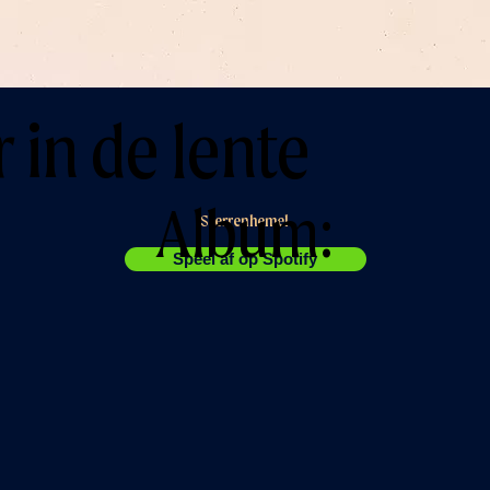
 in de lente
Album:
Sterrenhemel
Speel af op Spotify