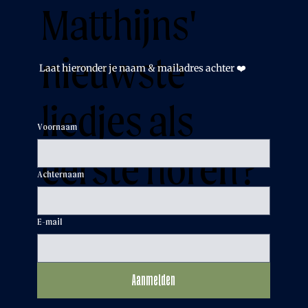
Matthijns'
nieuwste
Laat hieronder je naam & mailadres achter ❤️
liedjes als
Voornaam
eerste horen?
Achternaam
E-mail
Aanmelden