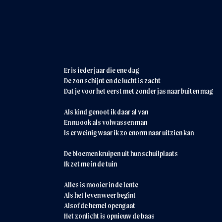
Er is ieder jaar die ene dag
De zon schijnt en de lucht is zacht
Dat je voor het eerst met zonder jas naar buiten mag
Als kind genoot ik daar al van
En nu ook als volwassen man
Is er weinig waar ik zo enorm naar uitzien kan
De bloemen kruipen uit hun schuilplaats
Ik zet me in de tuin
Alles is mooier in de lente
Als het leven weer begint
Alsof de hemel opengaat
Het zonlicht is opnieuw de baas