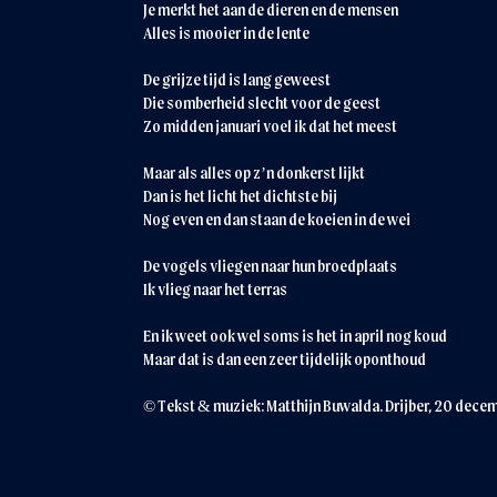
Je merkt het aan de dieren en de mensen
Alles is mooier in de lente
De grijze tijd is lang geweest
Die somberheid slecht voor de geest
Zo midden januari voel ik dat het meest
Maar als alles op z’n donkerst lijkt
Dan is het licht het dichtste bij
Nog even en dan staan de koeien in de wei
De vogels vliegen naar hun broedplaats
Ik vlieg naar het terras
En ik weet ook wel soms is het in april nog koud
Maar dat is dan een zeer tijdelijk oponthoud
© Tekst & muziek: Matthijn Buwalda. Drijber, 20 dec