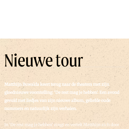
Nieuwe tour
Matthijn Buwalda keert terug naar de theaters met zijn
gloednieuwe voorstelling: ‘De rest mag je hebben’. Een avond
gevuld met liedjes van zijn nieuwe album, geliefde oude
nummers en natuurlijk zijn verhalen.
In ‘De rest mag je hebben’ zingt en vertelt Matthijn zich door