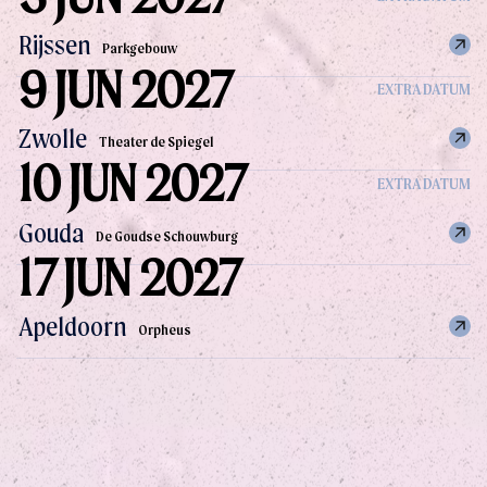
Rijssen
Parkgebouw
9 JUN 2027
EXTRA DATUM
Zwolle
Theater de Spiegel
10 JUN 2027
EXTRA DATUM
Gouda
De Goudse Schouwburg
17 JUN 2027
Apeldoorn
Orpheus