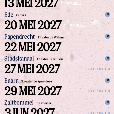
13 MEI 2027
ZIE OOK
10/02
Ede
Cultura
20 MEI 2027
ZIE OOK
06/03
Papendrecht
Theater de Willem
22 MEI 2027
Stadskanaal
Theater Geert Teis
27 MEI 2027
EXTRA DATUM
Baarn
Theater de Speeldoos
29 MEI 2027
EXTRA DATUM
Zaltbommel
De Poorterij
3 JUN 2027
EXTRA DATUM