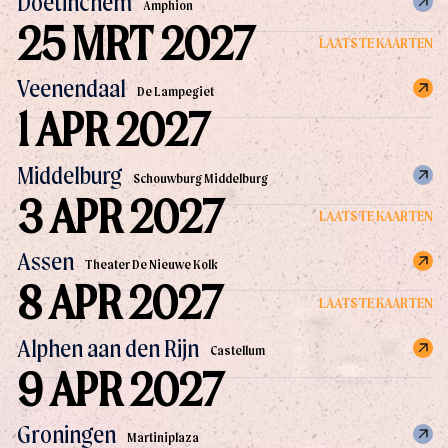
Doetinchem
Amphion
25 MRT 2027
LAATSTE KAARTEN
Veenendaal
De Lampegiet
1 APR 2027
Middelburg
Schouwburg Middelburg
3 APR 2027
LAATSTE KAARTEN
Assen
Theater De Nieuwe Kolk
8 APR 2027
LAATSTE KAARTEN
Alphen aan den Rijn
Castellum
9 APR 2027
Groningen
Martiniplaza