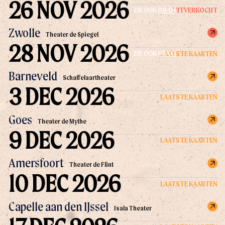
26 NOV 2026
UITVERKOCHT
ZIE OOK
09/06
Zwolle
Theater de Spiegel
28 NOV 2026
LAATSTE KAARTEN
ZIE OOK
05/03
Barneveld
Schaffelaartheater
3 DEC 2026
LAATSTE KAARTEN
Goes
Theater de Mythe
9 DEC 2026
LAATSTE KAARTEN
Amersfoort
Theater de Flint
10 DEC 2026
LAATSTE KAARTEN
Capelle aan den IJssel
Isala Theater