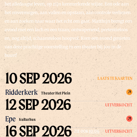
het alledaagse leven, op zijn kenmerkende wijze. Een ode aan
het onvermogen, aan vallen en opstaan, aan controle verliezen
en aan zoeken naar waar het echt om gaat. Matthijn brengt een
avond met een lach en een traan; ontwapenend, pretentieloos
en, nog altijd, schaamteloos hoopvol. Kom een avond genieten
van deze prachtige voorstelling in een theater bij jou in de
buurt!
10 SEP 2026
LAATSTE KAARTEN
Ridderkerk
Theater Het Plein
12 SEP 2026
UITVERKOCHT
Epe
Kulturhus
16 SEP 2026
UITVERKOCHT
ZIE OOK
10/06