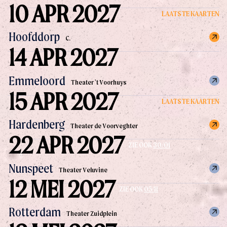
10 APR 2027
LAATSTE KAARTEN
Hoofddorp
C.
14 APR 2027
Emmeloord
Theater 't Voorhuys
15 APR 2027
LAATSTE KAARTEN
Hardenberg
Theater de Voorveghter
22 APR 2027
ZIE OOK
30/01
Nunspeet
Theater Veluvine
12 MEI 2027
ZIE OOK
05/11
Rotterdam
Theater Zuidplein