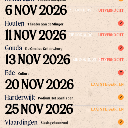
6 NOV 2026
UITVERKOCHT
ZIE OOK
11/02
Houten
Theater aan de Slinger
11 NOV 2026
UITVERKOCHT
ZIE OOK
10/06
Gouda
De Goudse Schouwburg
13 NOV 2026
UITVERKOCHT
ZIE OOK
10/02
,
13/05
Ede
Cultura
20 NOV 2026
LAATSTE KAARTEN
Harderwijk
Podium Het Garnizoen
25 NOV 2026
LAATSTE KAARTEN
Vlaardingen
Stadsgehoorzaal