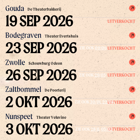
Gouda
De Theaterbakkerij
19 SEP 2026
UITVERKOCHT
Bodegraven
Theater Evertshuis
23 SEP 2026
UITVERKOCHT
ZIE OOK
09/06
Zwolle
Schouwburg Odeon
26 SEP 2026
UITVERKOCHT
ZIE OOK
29/05
Zaltbommel
De Poorterij
2 OKT 2026
UITVERKOCHT
ZIE OOK
30/01
,
22/04
Nunspeet
Theater Veluvine
3 OKT 2026
UITVERKOCHT
ZIE OOK
28/11
,
05/03