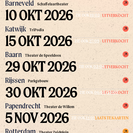
Barneveld
Schaffelaartheater
10 OKT 2026
UITVERKOCHT
ZIE OOK
19/03
Katwijk
TriPodia
15 OKT 2026
UITVERKOCHT
ZIE OOK
27/05
Baarn
Theater de Speeldoos
29 OKT 2026
UITVERKOCHT
ZIE OOK
03/06
Rijssen
Parkgebouw
30 OKT 2026
UITVERKOCHT
ZIE OOK
06/03
,
20/05
Papendrecht
Theater de Willem
5 NOV 2026
LAATSTE KAARTEN
ZIE OOK
12/05
Rotterdam
Theater Zuidplein