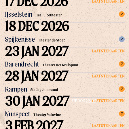
17 DEC 2026
LAATSTE KAARTEN
IJsselstein
Het Fulcotheater
18 DEC 2026
Spijkenisse
Theater de Stoep
23 JAN 2027
LAATSTE KAARTEN
Barendrecht
Theater Het Kruispunt
28 JAN 2027
LAATSTE KAARTEN
Kampen
Stadsgehoorzaal
30 JAN 2027
LAATSTE KAARTEN
ZIE OOK
22/04
Nunspeet
Theater Veluvine
3 FEB 2027
LAATSTE KAARTEN