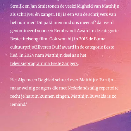
Struijk en Jan Smit tonen de veelzijdigheid van Matthijn
als schrijver én zanger. Hij is een van de schrijvers van
het nummer ‘Dit pakt niemand ons meer af’ dat werd
genomineerd voor een Rembrandt Award in de categorie
Beste titelsong film. Ook won hij in 2015 de Buma
cultuurprijs/Zilveren Duif award in de categorie Beste
lied. In 2024 nam Matthijn deel aan het
televisieprogramma Beste Zangers
.
Het Algemeen Dagblad schreef over Matthijn: ‘Er zijn
maar weinig zangers die met Nederlandstalig repertoire
recht je hart in kunnen zingen. Matthijn Buwalda is zo
iemand.’