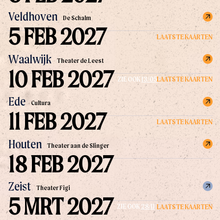
Veldhoven
De Schalm
5 FEB 2027
LAATSTE KAARTEN
Waalwijk
Theater de Leest
10 FEB 2027
LAATSTE KAARTEN
ZIE OOK
13/05
Ede
Cultura
11 FEB 2027
LAATSTE KAARTEN
Houten
Theater aan de Slinger
18 FEB 2027
Zeist
Theater Figi
5 MRT 2027
LAATSTE KAARTEN
ZIE OOK
28/11