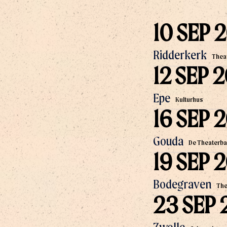
10 SEP 
Ridderkerk
Theat
12 SEP 
Epe
Kulturhus
16 SEP 
Gouda
De Theaterba
19 SEP 
Bodegraven
The
23 SEP 