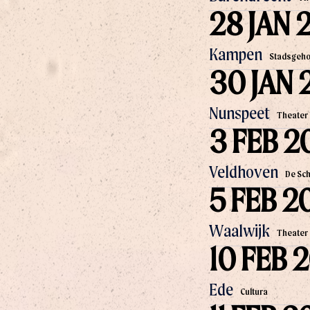
28 JAN 
Kampen
Stadsgeho
30 JAN 
Nunspeet
Theater
3 FEB 2
Veldhoven
De Sc
5 FEB 2
Waalwijk
Theater 
10 FEB 
Ede
Cultura