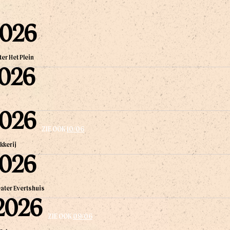
2026
er Het Plein
2026
2026
ZIE OOK
10/06
kkerij
2026
ater Evertshuis
2026
ZIE OOK
09/06