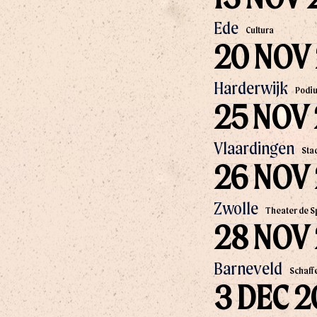
Ede
Cultura
20 NOV
Harderwijk
Podi
25 NOV
Vlaardingen
Sta
26 NOV
Zwolle
Theater de S
28 NOV
Barneveld
Schaff
3 DEC 