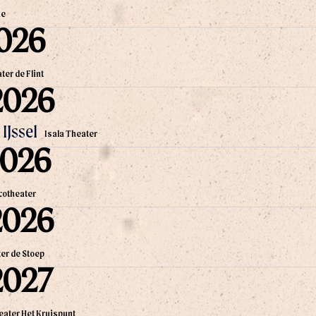
he
2026
ter de Flint
2026
IJssel
Isala Theater
2026
cotheater
2026
er de Stoep
2027
eater Het Kruispunt