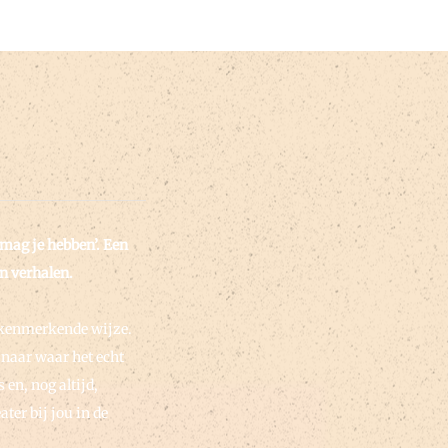
 mag je hebben’. Een
n verhalen.
jn kenmerkende wijze.
 naar waar het echt
en, nog altijd,
ter bij jou in de