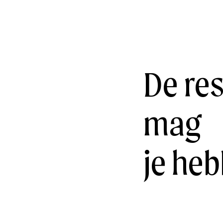
De res
mag
je he