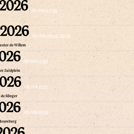
 2026
ZIE OOK
03/06
 2026
ZIE OOK
06/03
,
20/05
eater de Willem
2026
ZIE OOK
12/05
er Zuidplein
2026
ZIE OOK
11/02
 de Slinger
2026
ZIE OOK
10/06
chouwburg
2026