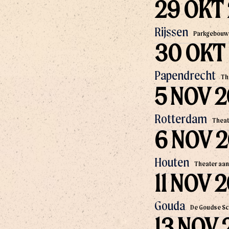
29 OKT
Rijssen
Parkgebouw
30 OKT
Papendrecht
Th
5 NOV 
Rotterdam
Theat
6 NOV 
Houten
Theater aan
11 NOV 
Gouda
De Goudse S
13 NOV 