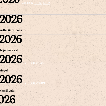
ZIE OOK
10/02
,
13/05
 2026
um Het Garnizoen
 2026
dsgehoorzaal
 2026
ZIE OOK
09/06
piegel
 2026
ZIE OOK
05/03
elaartheater
2026