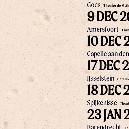
Goes
Theater de Myt
9 DEC 
Amersfoort
Thea
10 DEC 
Capelle aan den 
17 DEC 
IJsselstein
Het Ful
18 DEC 
Spijkenisse
Theat
23 JAN 
Barendrecht
Th