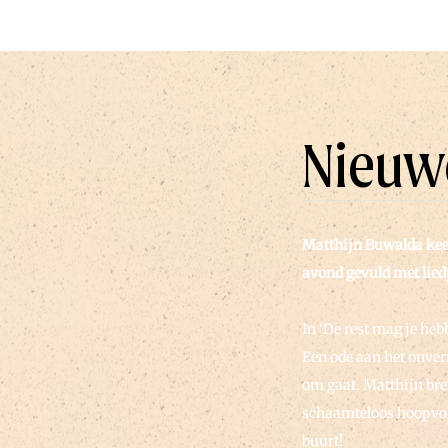
Nieuw
Matthijn Buwalda keert
avond gevuld met lied
In ‘De rest mag je heb
Een ode aan het onver
om gaat. Matthijn bre
schaamteloos hoopvol.
buurt!