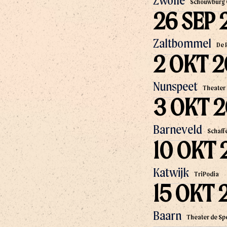
Zwolle
Schouwburg
26 SEP 
Zaltbommel
De 
2 OKT 
Nunspeet
Theater
3 OKT 
Barneveld
Schaff
10 OKT 
Katwijk
TriPodia
15 OKT 
Baarn
Theater de Sp