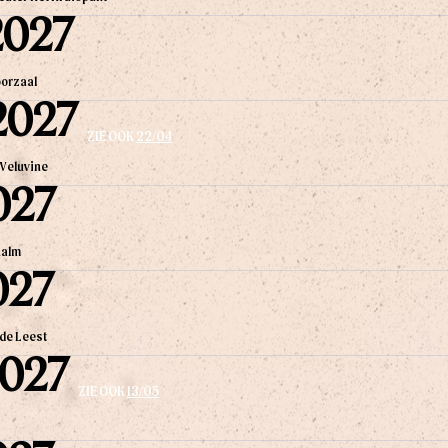
2027
orzaal
2027
ZIE OOK
22/04
 Veluvine
027
halm
027
de Leest
2027
ZIE OOK
13/05