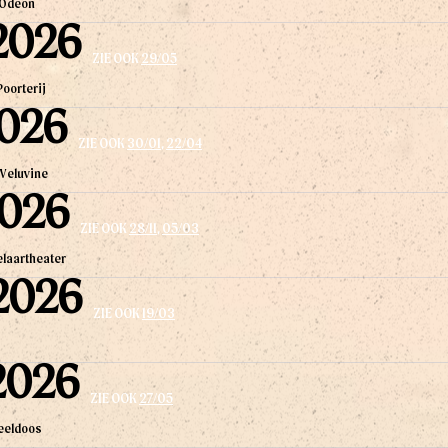
 Odeon
2026
ZIE OOK
29/05
Poorterij
2026
ZIE OOK
30/01
,
22/04
 Veluvine
2026
ZIE OOK
28/11
,
05/03
elaartheater
2026
ZIE OOK
19/03
2026
ZIE OOK
27/05
eeldoos