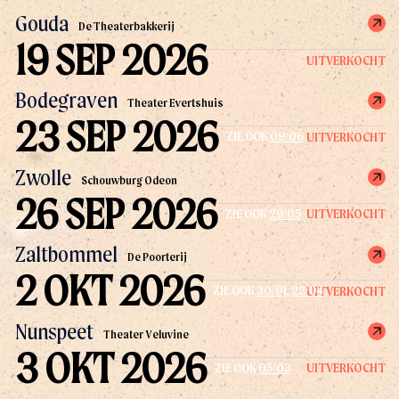
Gouda
De Theaterbakkerij
19 SEP 2026
UITVERKOCHT
Bodegraven
Theater Evertshuis
23 SEP 2026
UITVERKOCHT
ZIE OOK
09/06
Zwolle
Schouwburg Odeon
26 SEP 2026
UITVERKOCHT
ZIE OOK
29/05
Zaltbommel
De Poorterij
2 OKT 2026
UITVERKOCHT
ZIE OOK
30/01
,
22/04
Nunspeet
Theater Veluvine
3 OKT 2026
UITVERKOCHT
ZIE OOK
05/03