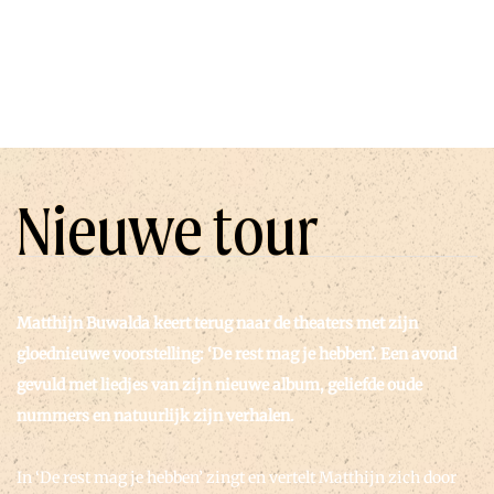
Nieuwe tour
Matthijn Buwalda keert terug naar de theaters met zijn
gloednieuwe voorstelling: ‘De rest mag je hebben’. Een avond
gevuld met liedjes van zijn nieuwe album, geliefde oude
nummers en natuurlijk zijn verhalen.
In ‘De rest mag je hebben’ zingt en vertelt Matthijn zich door