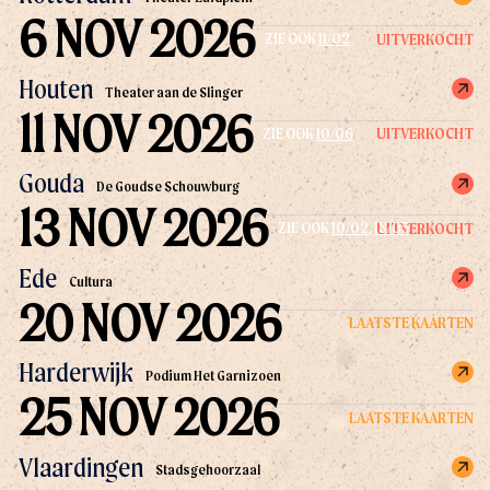
6 NOV 2026
UITVERKOCHT
ZIE OOK
11/02
Houten
Theater aan de Slinger
11 NOV 2026
UITVERKOCHT
ZIE OOK
10/06
Gouda
De Goudse Schouwburg
13 NOV 2026
UITVERKOCHT
ZIE OOK
10/02
,
13/05
Ede
Cultura
20 NOV 2026
LAATSTE KAARTEN
Harderwijk
Podium Het Garnizoen
25 NOV 2026
LAATSTE KAARTEN
Vlaardingen
Stadsgehoorzaal