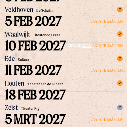
Veldhoven
De Schalm
5 FEB 2027
LAATSTE KAARTEN
Waalwijk
Theater de Leest
10 FEB 2027
LAATSTE KAARTEN
ZIE OOK
13/05
Ede
Cultura
11 FEB 2027
LAATSTE KAARTEN
Houten
Theater aan de Slinger
18 FEB 2027
Zeist
Theater Figi
5 MRT 2027
LAATSTE KAARTEN