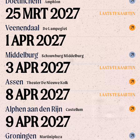
Doetinchem
Amphion
25 MRT 2027
LAATSTE KAARTEN
Veenendaal
De Lampegiet
1 APR 2027
Middelburg
Schouwburg Middelburg
3 APR 2027
LAATSTE KAARTEN
Assen
Theater De Nieuwe Kolk
8 APR 2027
LAATSTE KAARTEN
Alphen aan den Rijn
Castellum
9 APR 2027
Groningen
Martiniplaza