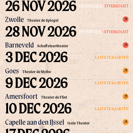
26 NOV 2026
UITVERKOCHT
ZIE OOK
09/06
Zwolle
Theater de Spiegel
28 NOV 2026
UITVERKOCHT
ZIE OOK
05/03
Barneveld
Schaffelaartheater
3 DEC 2026
LAATSTE KAARTEN
Goes
Theater de Mythe
9 DEC 2026
LAATSTE KAARTEN
Amersfoort
Theater de Flint
10 DEC 2026
LAATSTE KAARTEN
Capelle aan den IJssel
Isala Theater