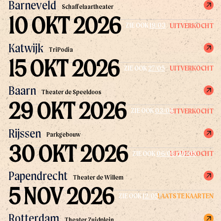
Barneveld
Schaffelaartheater
10 OKT 2026
UITVERKOCHT
ZIE OOK
19/03
Katwijk
TriPodia
15 OKT 2026
UITVERKOCHT
ZIE OOK
27/05
Baarn
Theater de Speeldoos
29 OKT 2026
UITVERKOCHT
ZIE OOK
03/06
Rijssen
Parkgebouw
30 OKT 2026
UITVERKOCHT
ZIE OOK
06/03
,
20/05
Papendrecht
Theater de Willem
5 NOV 2026
LAATSTE KAARTEN
ZIE OOK
12/05
Rotterdam
Theater Zuidplein