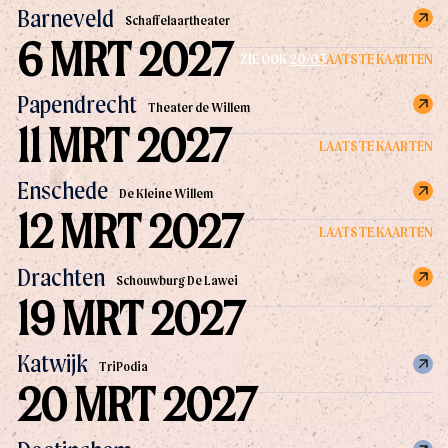
Barneveld
Schaffelaartheater
6 MRT 2027
LAATSTE KAARTEN
ZIE OOK
20/05
Papendrecht
Theater de Willem
11 MRT 2027
LAATSTE KAARTEN
Enschede
De Kleine Willem
12 MRT 2027
LAATSTE KAARTEN
Drachten
Schouwburg De Lawei
19 MRT 2027
Katwijk
TriPodia
20 MRT 2027