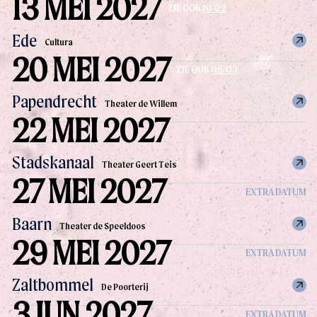
13 MEI 2027
ZIE OOK
10/02
Ede
Cultura
20 MEI 2027
ZIE OOK
06/03
Papendrecht
Theater de Willem
22 MEI 2027
Stadskanaal
Theater Geert Teis
27 MEI 2027
EXTRA DATUM
Baarn
Theater de Speeldoos
29 MEI 2027
EXTRA DATUM
Zaltbommel
De Poorterij
3 JUN 2027
EXTRA DATUM