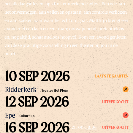
het alledaagse leven, op zijn kenmerkende wijze. Een ode aan
het onvermogen, aan vallen en opstaan, aan controle verliezen
en aan zoeken naar waar het echt om gaat. Matthijn brengt een
avond met een lach en een traan; ontwapenend, pretentieloos
en, nog altijd, schaamteloos hoopvol. Kom een avond genieten
van deze prachtige voorstelling in een theater bij jou in de
buurt!
10 SEP 2026
LAATSTE KAARTEN
Ridderkerk
Theater Het Plein
12 SEP 2026
UITVERKOCHT
Epe
Kulturhus
16 SEP 2026
UITVERKOCHT
ZIE OOK
10/06