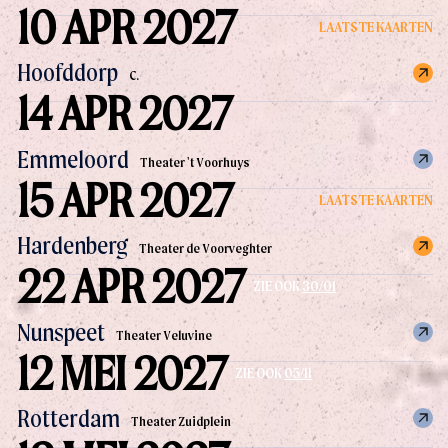
10 APR 2027
LAATSTE KAARTEN
Hoofddorp
C.
14 APR 2027
Emmeloord
Theater 't Voorhuys
15 APR 2027
LAATSTE KAARTEN
Hardenberg
Theater de Voorveghter
22 APR 2027
ZIE OOK
30/01
Nunspeet
Theater Veluvine
12 MEI 2027
ZIE OOK
05/11
Rotterdam
Theater Zuidplein