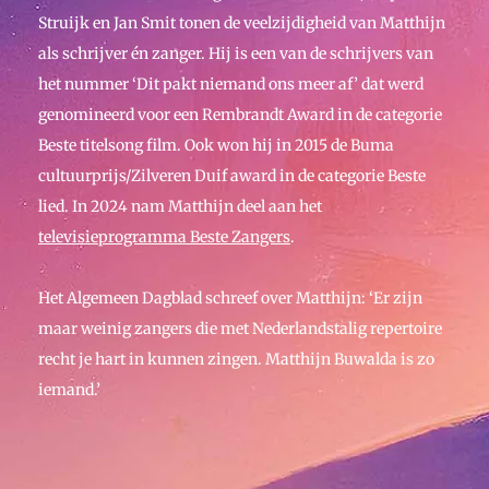
Struijk en Jan Smit tonen de veelzijdigheid van Matthijn
als schrijver én zanger. Hij is een van de schrijvers van
het nummer ‘Dit pakt niemand ons meer af’ dat werd
genomineerd voor een Rembrandt Award in de categorie
Beste titelsong film. Ook won hij in 2015 de Buma
cultuurprijs/Zilveren Duif award in de categorie Beste
lied. In 2024 nam Matthijn deel aan het
televisieprogramma Beste Zangers
.
Het Algemeen Dagblad schreef over Matthijn: ‘Er zijn
maar weinig zangers die met Nederlandstalig repertoire
recht je hart in kunnen zingen. Matthijn Buwalda is zo
iemand.’