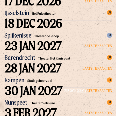
17 DEC 2026
LAATSTE KAARTEN
IJsselstein
Het Fulcotheater
18 DEC 2026
Spijkenisse
Theater de Stoep
23 JAN 2027
LAATSTE KAARTEN
Barendrecht
Theater Het Kruispunt
28 JAN 2027
LAATSTE KAARTEN
Kampen
Stadsgehoorzaal
30 JAN 2027
LAATSTE KAARTEN
ZIE OOK
22/04
Nunspeet
Theater Veluvine
3 FEB 2027
LAATSTE KAARTEN