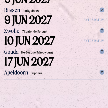
Rijssen
Parkgebouw
9 JUN 2027
EXTRA DATUM
Zwolle
Theater de Spiegel
10 JUN 2027
EXTRA DATUM
Gouda
De Goudse Schouwburg
17 JUN 2027
Apeldoorn
Orpheus